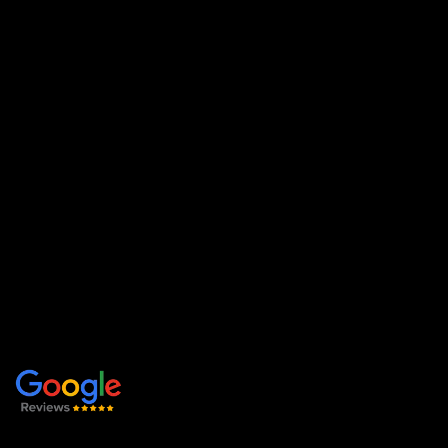
office@ferestrepartner.ro
Str. Livezeni nr.4/A2 Târgu mureș
Politica de confidențialitate
Politica cookie
LINK-URI UTILE
Acasă
Produse și servicii
Despre noi
Contact