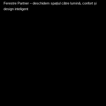
Ferestre Partner – deschidem spațiul către lumină, confort și
design inteligent
DATE DE CONTACT
+40 744 201 848
office@ferestrepartner.ro
Str. Livezeni nr.4/A2 Târgu mureș
Politica de confidențialitate
Politica cookie
LINK-URI UTILE
Acasă
Produse și servicii