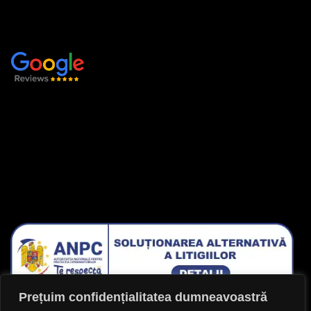
Despre noi
Contact
IA LEGĂTURA CU NOI
Facebook
Instagram
Lasă-ne o recenzie !
Prețuim confidențialitatea dumneavoastră