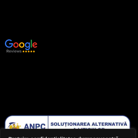
Acasă
Produse și servicii
Despre noi
Contact
IA LEGĂTURA CU NOI
Facebook
Instagram
Lasă-ne o recenzie !