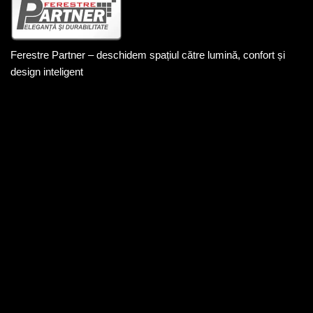
Ferestre Partner – deschidem spațiul către lumină, confort și
design inteligent
DATE DE CONTACT
+40 744 201 848
office@ferestrepartner.ro
Str. Livezeni nr.4/A2 Târgu mureș
Politica de confidențialitate
Politica cookie
LINK-URI UTILE