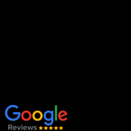
office@ferestrepartner.ro
Str. Livezeni nr.4/A2 Târgu mureș
Politica de confidențialitate
Politica cookie
LINK-URI UTILE
Acasă
Produse și servicii
Despre noi
Contact