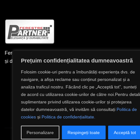
SALUT! BINE AI VENIT PE SITE-UL NOSTRU.
Ferestre Partner – deschidem spațiul către lumină, confort
Prețuim confidențialitatea dumneavoastră
și design inteligent
Folosim cookie-uri pentru a îmbunătăți experiența dvs. de
navigare, a afișa reclame sau conținut personalizat și a
analiza traficul nostru. Făcând clic pe „Acceptă tot”, sunteți
de acord cu utilizarea cookie-urilor de către noi.Pentru detali
suplimentare privind utilizarea cookie-urilor și protejarea
datelor dumneavoastră, vă invităm să consultați
Politica de
cookies
și
Politica de confidențialitate.
Personalizare
Respingeți toate
Acceptă tot