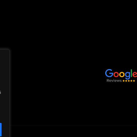
DATE DE CONTACT
LINK-URI UTILE
+40 744 201 848
Acasă
office@ferestrepartner.ro
Produse și ser
Despre noi
Str. Livezeni nr.4/A2 Târgu mureș
Contact
Politica de confidențialitate
Politica cookie
i