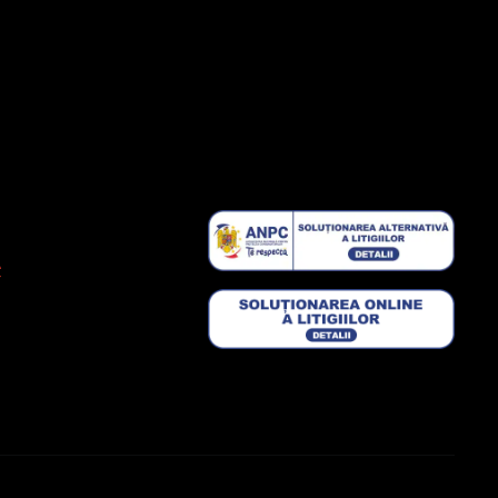
IA LEGĂTURA CU NOI
Facebook
vicii
Instagram
Lasă-ne o recenzie !