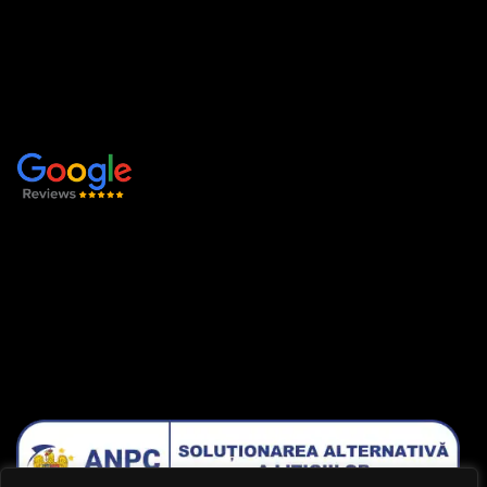
Acasă
Produse și servicii
Despre noi
Contact
IA LEGĂTURA CU NOI
Facebook
Instagram
Lasă-ne o recenzie !