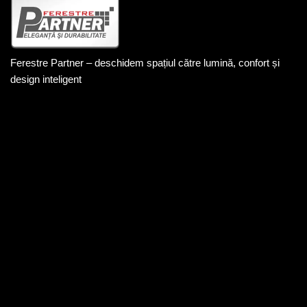
Ferestre Partner – deschidem spațiul către lumină, confort și
design inteligent
DATE DE CONTACT
+40 744 201 848
office@ferestrepartner.ro
Str. Livezeni nr.4/A2 Târgu mureș
Politica de confidențialitate
Politica cookie
LINK-URI UTILE