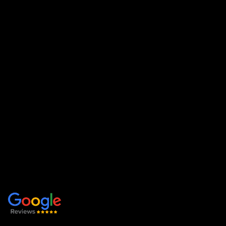
+40 744 201 848
office@ferestrepartner.ro
Str. Livezeni nr.4/A2 Târgu mureș
Politica de confidențialitate
Politica cookie
LINK-URI UTILE
Acasă
Produse și servicii
Despre noi
Contact