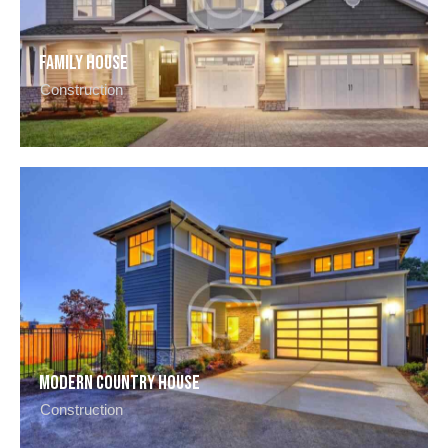
Family house
Construction
Modern country house
Construction